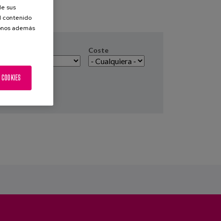
de sus
el contenido
donos además
Coste
 COOKIES