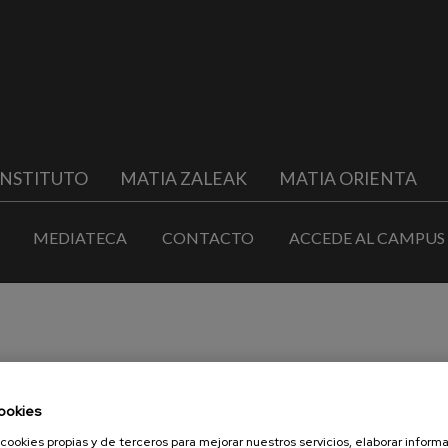
INSTITUTO
MATIA ZALEAK
MATIA ORIENTA
MEDIATECA
CONTACTO
ACCEDE AL CAMPUS
mación
ookies
cookies propias y de terceros para mejorar nuestros servicios, elaborar inform