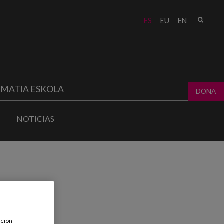
Busc
ES
EU
EN
Form
bú
MATIA ESKOLA
DONA
NOTICIAS
ación