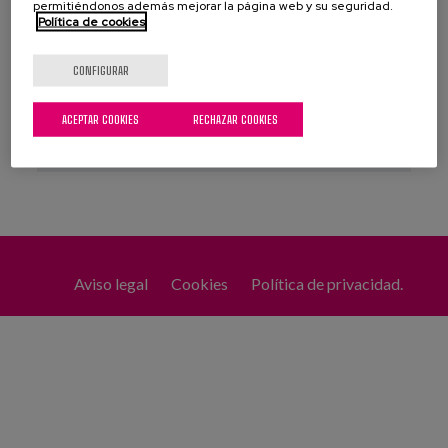
permitiéndonos además mejorar la página web y su seguridad.
Política de cookies
Coste
Modalidad
CONFIGURAR
ACEPTAR COOKIES
RECHAZAR COOKIES
APLICAR
REINICIAR
Aviso legal
Cookies
Política de privacidad.