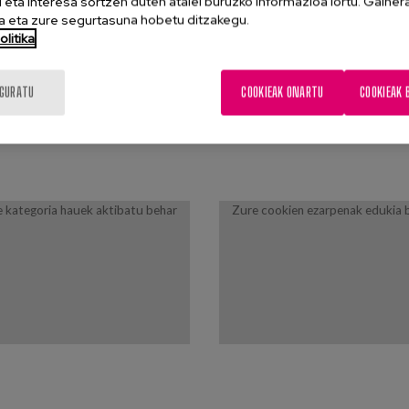
eta interesa sortzen duten atalei buruzko informazioa lortu. Gainer
 eta zure segurtasuna hobetu ditzakegu.
UEREN PROGRAMAN SARTZEA - ACCEDER AL PROGRAMA DE ACTIVID
litika
IGURATU
COOKIEAK ONARTU
COOKIEAK 
e kategoria hauek aktibatu behar
Zure cookien ezarpenak edukia b