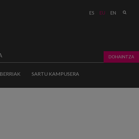
Bilat
ES
EU
EN
form
A
DOHAINTZA
BERRIAK
SARTU KAMPUSERA