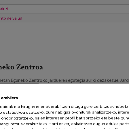
Salud
nto de Salud
neko Zentroa
netan Eguneko Zentroko jardueren egutegia aurki dezakezue. Jard
 arrazoirengatik zentro horretara sartu ezin direnentzat.
erabilera
ro de Día.
opioak eta hirugarrenenak erabiltzen ditugu gure zerbitzuak hobetz
o estatistikoa osatzeko, zure nabigazio-ohiturak analizatzeko, inter
 apartado podeis encontrar el calendario de actividades de Centro 
n ondorioztatzeko, haien interesen profil bat sortzeko eta beste gu
s usuarias de centro de Día que por diferentes motivos no pueden
esanguratsuak erakusteko. Horri esker, eskaintzen dugun edukia pert