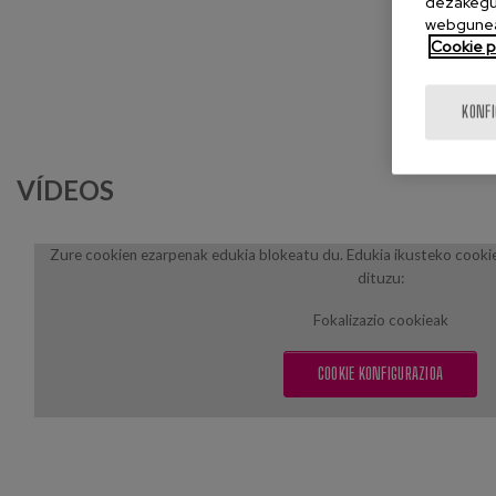
dezakegu 
webgunea
JARD
Cookie po
KONF
VÍDEOS
Zure cookien ezarpenak edukia blokeatu du. Edukia ikusteko cooki
dituzu:
Fokalizazio cookieak
COOKIE KONFIGURAZIOA