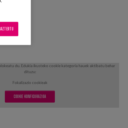
a,
ADES
BAZTERTU
lokeatu du. Edukia ikusteko cookie kategoria hauek aktibatu behar
dituzu:
Fokalizazio cookieak
COOKIE KONFIGURAZIOA