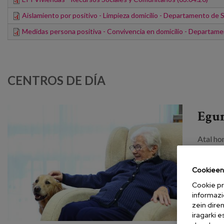
Aislamiento por positivo - Limpieza domicilio - Departamento de 
Medidas persona positiva - Convivencia en domicilio - Departame
CENTROS DE DÍA
Egu
Atal ho
hainbat
Cookieen 
Cent
Cookie pr
informazi
En este
zein dire
persona
iragarki 