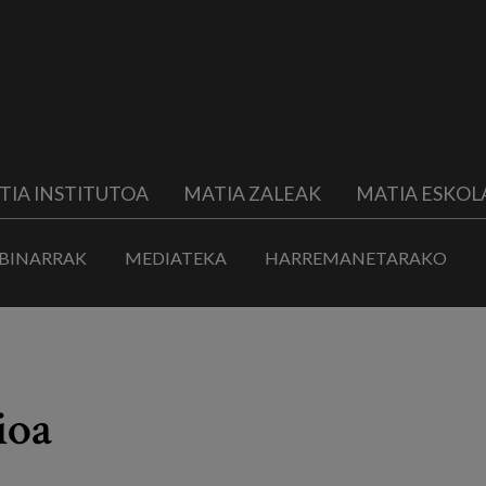
TIA INSTITUTOA
MATIA ZALEAK
MATIA ESKOL
BINARRAK
MEDIATEKA
HARREMANETARAKO
ioa