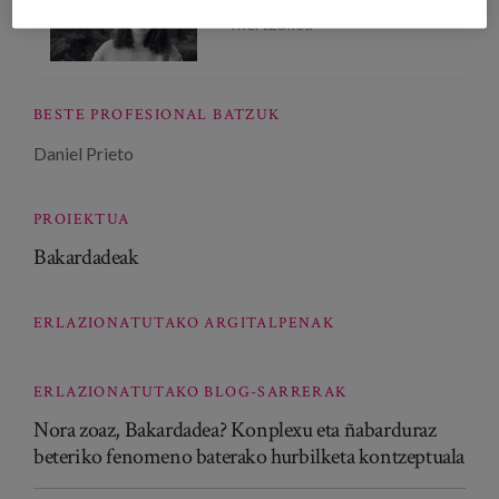
Ikertzailea
BESTE PROFESIONAL BATZUK
Daniel Prieto
PROIEKTUA
Bakardadeak
ERLAZIONATUTAKO ARGITALPENAK
ERLAZIONATUTAKO BLOG-SARRERAK
Nora zoaz, Bakardadea? Konplexu eta ñabarduraz
beteriko fenomeno baterako hurbilketa kontzeptuala