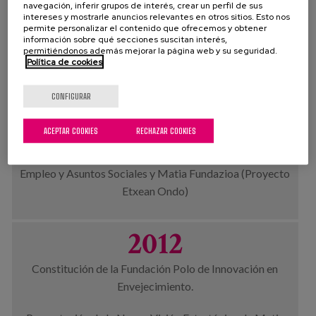
Apertuta Centro Argixao.
navegación, inferir grupos de interés, crear un perfil de sus
intereses y mostrarle anuncios relevantes en otros sitios. Esto nos
permite personalizar el contenido que ofrecemos y obtener
información sobre qué secciones suscitan interés,
2009
permitiéndonos además mejorar la página web y su seguridad.
Política de cookies
Apertura Centro Otezuri.
CONFIGURAR
2011
ACEPTAR COOKIES
RECHAZAR COOKIES
Firma Convenio Gobierno Vasco. Departamento de
Empleo y Asuntos Sociales y Matia Fundazioa (Proyecto
Etxean Ondo)
2012
Constitución de la Fundación Polo de Innovación en
Envejecimiento.