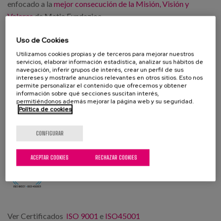
enfocado a la
mejor consecución de la Misión, Visión y
Valores
de Matia Fundazioa.
Modelo de Gestión
Uso de Cookies
Utilizamos cookies propias y de terceros para mejorar nuestros
El Modelo de Gestión de Matia Fundazioa, integra el
Modelo
servicios, elaborar información estadística, analizar sus hábitos de
de Gestión por Procesos con los valores asociados a nuestro
navegación, inferir grupos de interés, crear un perfil de sus
intereses y mostrarle anuncios relevantes en otros sitios. Esto nos
Modelo organizativo
, favoreciendo la transparencia en la
permite personalizar el contenido que ofrecemos y obtener
información y comunicación, la capacidad de decisión, la
información sobre qué secciones suscitan interés,
permitiéndonos además mejorar la página web y su seguridad.
libertad y la responsabilidad, la orientación a cliente y la
Política de cookies
orientación a resultados.
CONFIGURAR
Reconocimientos y certificados
ACEPTAR COOKIES
RECHAZAR COOKIES
Ver Certificados
ISO 9001
e
ISO45001