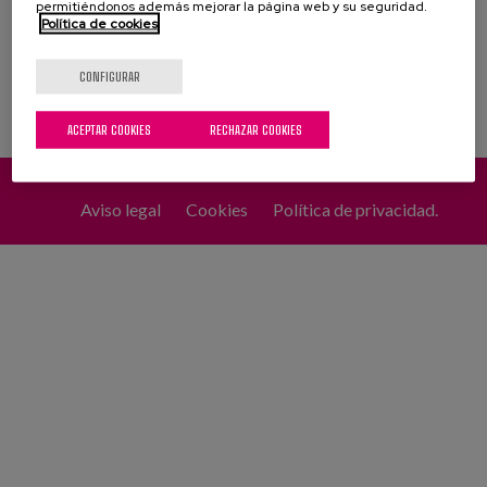
satisfacción:
Yo soy Matia
.
permitiéndonos además mejorar la página web y su seguridad.
Política de cookies
Conoce a las personas que forman Matia
CONFIGURAR
ACEPTAR COOKIES
RECHAZAR COOKIES
Aviso legal
Cookies
Política de privacidad.