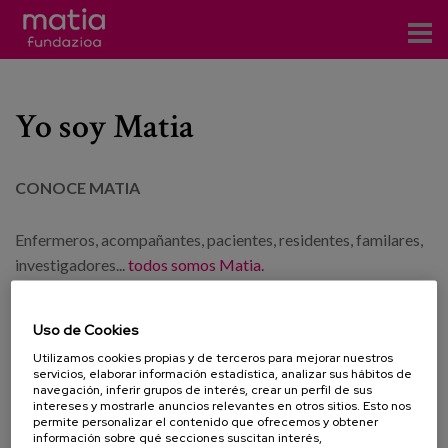
Eventos
Yo soy Matia
es
CONOCE MATIA
eu
en
Enfermeros, acompañantes, pacientes, residentes, familares,
investigadores...
todos somos Matia.
Nuestro principal valor es nuestro
modelo de gestión único
Uso de Cookies
y diferente
que pone a la persona en el centro, respetando su
Utilizamos cookies propias y de terceros para mejorar nuestros
identidad, singularidad, autonomía y espacio.
servicios, elaborar información estadística, analizar sus hábitos de
navegación, inferir grupos de interés, crear un perfil de sus
Porque todos los que formamos parte de esta gran familia
intereses y mostrarle anuncios relevantes en otros sitios. Esto nos
permite personalizar el contenido que ofrecemos y obtener
nos sentimos orgullosos de serlo. Y por eso afirmamos con
información sobre qué secciones suscitan interés,