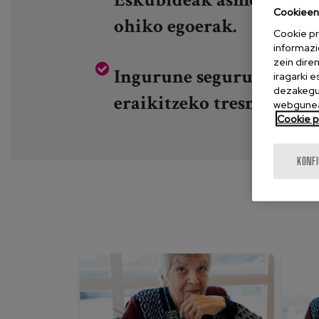
Cookieen 
ohiko egoerak.
Cookie pr
informazi
zein dire
Ingurune seguruak, duin
iragarki 
dezakegu 
eraikitzeko tresna prakt
webgunea
Cookie po
KONF