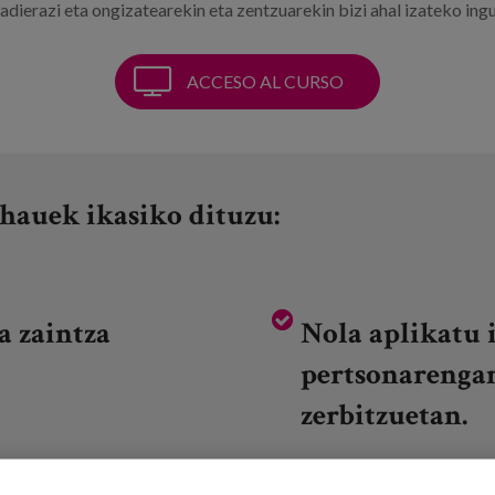
dierazi eta ongizatearekin eta zentzuarekin bizi ahal izateko ing
ACCESO AL CURSO
hauek ikasiko dituzu:
a zaintza
Nola aplikatu 
pertsonarengan
zerbitzuetan.
e urratzen diren
Autonomia, err