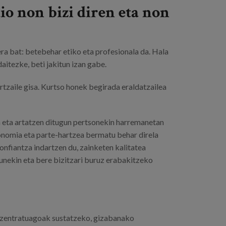
io non bizi diren eta non
 bat: betebehar etiko eta profesionala da. Hala
itezke, beti jakitun izan gabe.
tzaile gisa. Kurtso honek begirada eraldatzailea
a eta artatzen ditugun pertsonekin harremanetan
onomia eta parte-hartzea bermatu behar direla
nfiantza indartzen du, zainketen kalitatea
sunekin eta bere bizitzari buruz erabakitzeko
n zentratuagoak sustatzeko, gizabanako