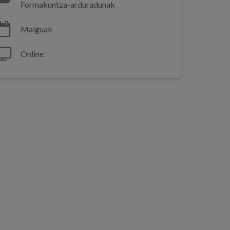
Formakuntza-arduradunak
Malguak
Online