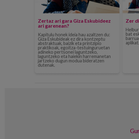
Zertaz ari gara Giza Eskubideez
Zer d
ari garenean?
Helburu
bat es
Kapitulu honek ideia hau azaltzen du:
barrua
Giza Eskubideak ez dira kontzeptu
aplika
abstraktuak, baizik eta printzipio
praktikoak, egoitza-testuinguruetan
adineko pertsonei laguntzeko,
laguntzeko eta haiekin harremanetan
jartzeko dugun modua bideratzen
dutenak.
Gur