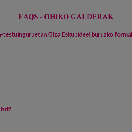
FAQS - OHIKO GALDERAK
za-testuinguruetan Giza Eskubideei buruzko form
itut?