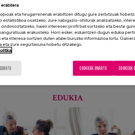
erabilera
askatasuna sus
opioak eta hirugarrenenak erabiltzen ditugu gure zerbitzuak hobetz
o estatistikoa osatzeko, zure nabigazio-ohiturak analizatzeko, inter
n ondorioztatzeko, haien interesen profil bat sortzeko eta beste gu
ak eta inklusiboak
esanguratsuak erakusteko. Horri esker, eskaintzen dugun edukia pert
eta interesa sortzen duten atalei buruzko informazioa lortu. Gainer
ikoak.
 eta zure segurtasuna hobetu ditzakegu.
litika
IGURATU
COOKIEAK ONARTU
COOKIEAK 
EDUKIA