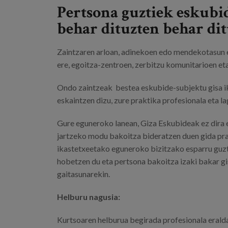
Pertsona guztiek eskubid
behar dituzten behar dit
Zaintzaren arloan, adinekoen edo mendekotasun 
ere, egoitza-zentroen, zerbitzu komunitarioen eta
Ondo zaintzeak bestea eskubide-subjektu gisa iku
eskaintzen dizu, zure praktika profesionala eta 
Gure eguneroko lanean, Giza Eskubideak ez dira e
jartzeko modu bakoitza bideratzen duen gida prak
ikastetxeetako eguneroko bizitzako esparru guzti
hobetzen du eta pertsona bakoitza izaki bakar gis
gaitasunarekin.
Helburu nagusia:
Kurtsoaren helburua begirada profesionala erald