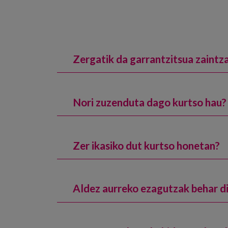
Zergatik da garrantzitsua zaint
Nori zuzenduta dago kurtso hau?
Zer ikasiko dut kurtso honetan?
Aldez aurreko ezagutzak behar d