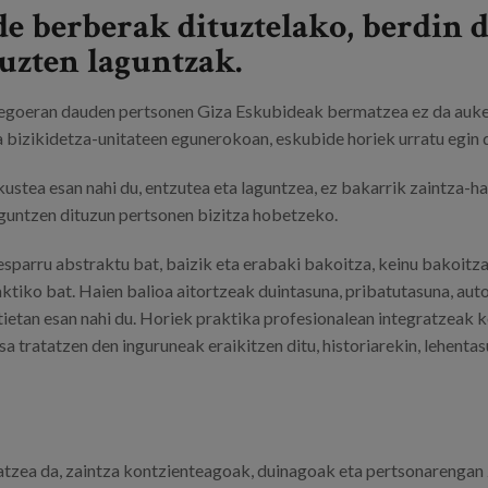
e berberak dituztelako, berdin d
uzten laguntzak.
egoeran dauden pertsonen Giza Eskubideak bermatzea ez da aukera
 bizikidetza-unitateen egunerokoan, eskubide horiek urratu egin da
stea esan nahi du, entzutea eta laguntzea, ez bakarrik zaintza-har
laguntzen dituzun pertsonen bizitza hobetzeko.
sparru abstraktu bat, baizik eta erabaki bakoitza, keinu bakoitz
tiko bat. Haien balioa aitortzeak duintasuna, pribatutasuna, aut
etan esan nahi du. Horiek praktika profesionalean integratzeak ko
a tratatzen den inguruneak eraikitzen ditu, historiarekin, lehenta
atzea da, zaintza kontzienteagoak, duinagoak eta pertsonarenga