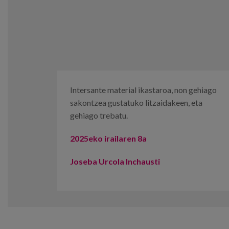
Intersante material ikastaroa, non gehiago
sakontzea gustatuko litzaidakeen, eta
gehiago trebatu.
2025eko irailaren 8a
Joseba Urcola
Inchausti