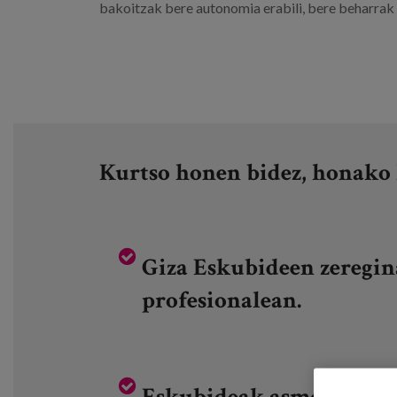
bakoitzak bere autonomia erabili, bere beharrak a
Kurtso honen bidez, honako 
Giza Eskubideen zeregin
profesionalean.
Eskubideak asmorik gab