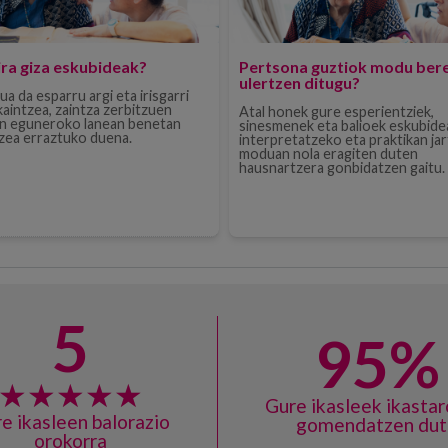
ira giza eskubideak?
Pertsona guztiok modu ber
ulertzen ditugu?
a da esparru argi eta irisgarri
kaintzea, zaintza zerbitzuen
Atal honek gure esperientziek,
n eguneroko lanean benetan
sinesmenek eta balioek eskubide
tzea erraztuko duena.
interpretatzeko eta praktikan ja
moduan nola eragiten duten
hausnartzera gonbidatzen gaitu.
5
95%
Gure ikasleek ikastar
e ikasleen balorazio
gomendatzen dut
orokorra