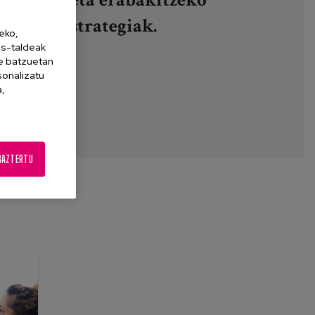
tatzeko estrategiak.
eko,
es-taldeak
ne batzuetan
sonalizatu
a,
BAZTERTU