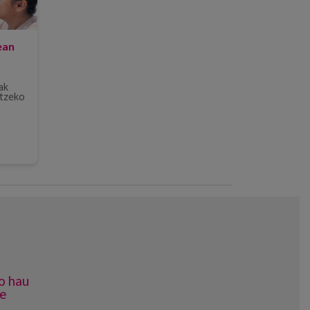
ean
ak
rtzeko
o hau
e