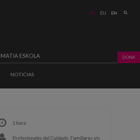
Busc
ES
EU
EN
Form
bú
MATIA ESKOLA
DONA
NOTICIAS
1 hora
Profesionales del Cuidado, Familiares y/o