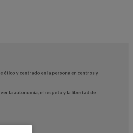
 ético y centrado en la persona en centros y
er la autonomía, el respeto y la libertad de