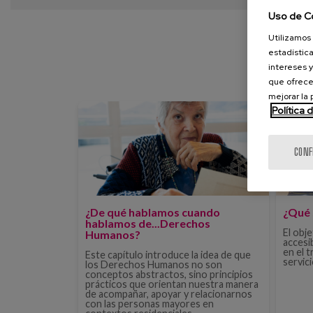
Uso de C
Utilizamos 
estadística
intereses y
que ofrece
mejorar la
Política 
CONF
¿De qué hablamos cuando
¿Qué 
hablamos de...Derechos
El obj
Humanos?
accesib
en el 
Este capítulo introduce la idea de que
servic
los Derechos Humanos no son
conceptos abstractos, sino principios
prácticos que orientan nuestra manera
de acompañar, apoyar y relacionarnos
con las personas mayores en