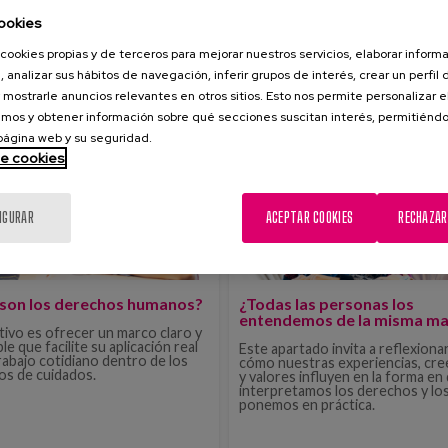
ookies
cookies propias y de terceros para mejorar nuestros servicios, elaborar inform
, analizar sus hábitos de navegación, inferir grupos de interés, crear un perfil 
 mostrarle anuncios relevantes en otros sitios. Esto nos permite personalizar 
CONTENIDO
mos y obtener información sobre qué secciones suscitan interés, permitién
 página web y su seguridad.
de cookies
IGURAR
ACEPTAR COOKIES
RECHAZAR
son los derechos humanos?
¿Todas las personas los
entendemos de la misma m
etivo es ofrecer un marco claro y
le que facilite su aplicación real
Este apartado invita a reflexiona
trabajo cotidiano dentro de los
cómo nuestras experiencias, cre
ios de cuidados.
y valores influyen en la forma en
interpretamos los derechos y lo
ponemos en práctica.