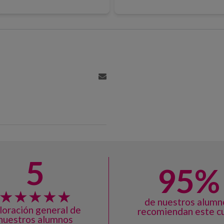
5
95%
de nuestros alumn
loración general de
recomiendan este c
nuestros alumnos