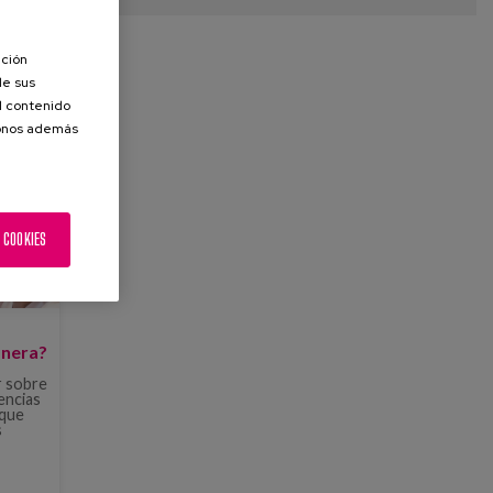
ación
de sus
el contenido
donos además
 COOKIES
anera?
r sobre
encias
 que
s