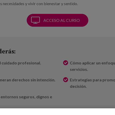
s necesidades y vivir con bienestar y sentido.
ACCESO AL CURSO
derás:
l cuidado profesional.
Cómo aplicar un enfoque
servicios.
lneran derechos sin intención.
Estrategias para promov
decisión.
 entornos seguros, dignos e