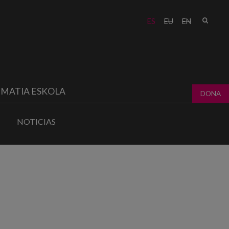
Busc
ES
EU
EN
Form
bú
MATIA ESKOLA
DONA
NOTICIAS