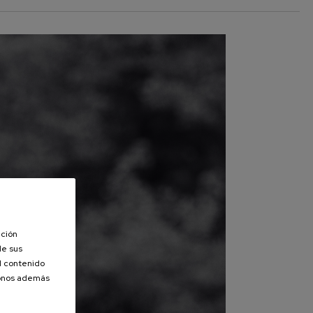
ación
de sus
el contenido
donos además