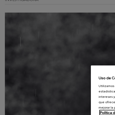
Uso de C
Utilizamos 
estadística
intereses y
que ofrece
mejorar la
Política 