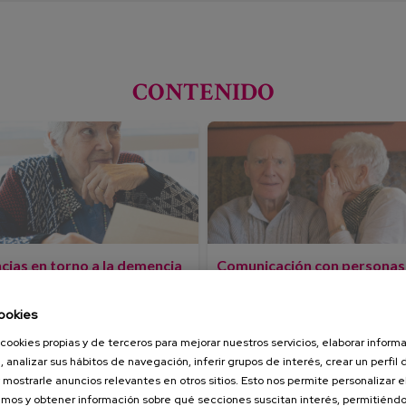
CONTENIDO
cias en torno a la demencia
Comunicación con personas
envejecimiento
demencia
ookies
encia, cuidamos como miramos.
Presencia un acercamiento al cu
cookies propias y de terceros para mejorar nuestros servicios, elaborar inform
Descubriendo la validación y
, analizar sus hábitos de navegación, inferir grupos de interés, crear un perfil 
Estimulación basal
 mostrarle anuncios relevantes en otros sitios. Esto nos permite personalizar 
mos y obtener información sobre qué secciones suscitan interés, permitién