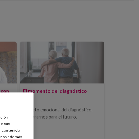
 con
El momento del diagnóstico
Impacto emocional del diagnóstico,
idado,
prepararnos para el futuro.
ación
de sus
el contenido
donos además