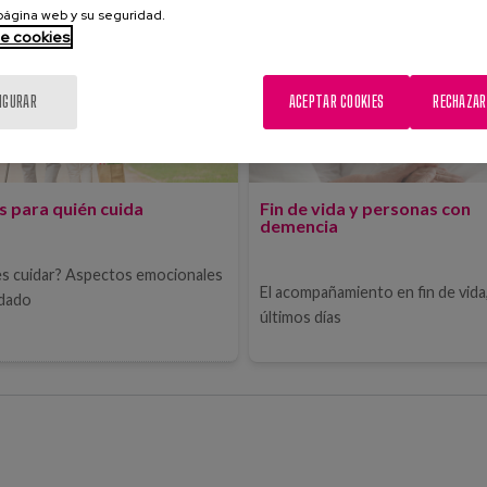
 página web y su seguridad.
de cookies
IGURAR
ACEPTAR COOKIES
RECHAZAR
s para quién cuida
Fin de vida y personas con
demencia
s cuidar? Aspectos emocionales
El acompañamiento en fin de vida,
idado
últimos días