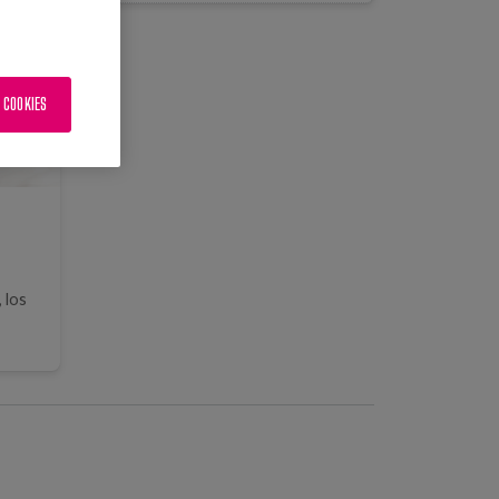
 COOKIES
 los