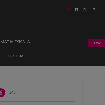
Busc
ES
EU
EN
Form
bú
MATIA ESKOLA
DONA
NOTICIAS
245