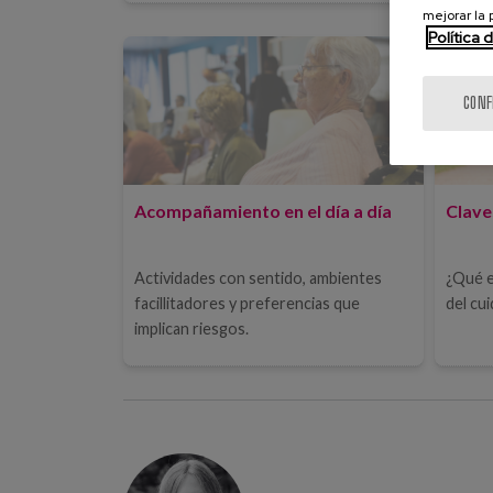
mejorar la
Política 
CONF
Acompañamiento en el día a día
Clave
Actividades con sentido, ambientes
¿Qué e
facillitadores y preferencias que
del cu
implican riesgos.