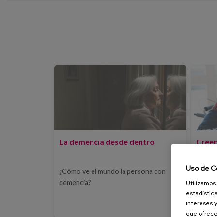
La demencia desde dentro
Creen
y al 
Uso de C
¿Cómo ve el mundo la persona con
La dem
demencia?
Utilizamos 
estadística
intereses y
que ofrece