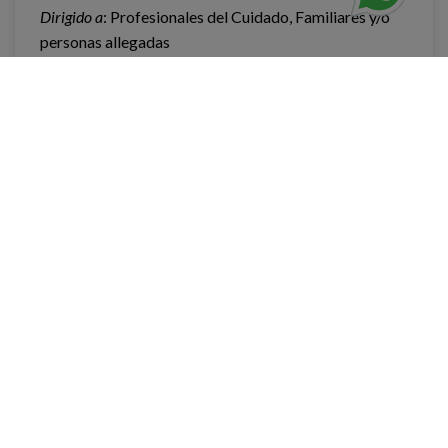
Dirigido a
: Profesionales del Cuidado, Familiares y/o
personas allegadas
1 hora
GRATUITO