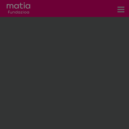
Eventos
es
eu
en